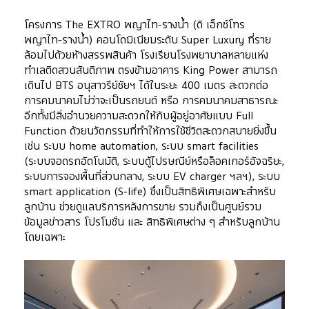
โครงการ The EXTRO พญาไท-รางน้ำ (ดิ เอ็กซ์โทร 
พญาไท-รางน้ำ) คอนโดมิเนียมระดับ Super Luxury ที่ราย
ล้อมไปด้วยห้างสรรพสินค้า โรงเรียนโรงพยาบาลหลายแห่ง 
ทำเลติดสวนสันติภาพ ตรงข้ามอาคาร King Power สามารถ
เดินไป BTS อนุสาวรีย์ชัยฯ ได้ในระยะ 400 เมตร สะดวกต่อ
การคมนาคมไม่ว่าจะเป็นรถยนต์ หรือ การคมนาคมสาธารณะ 
อีกทั้งมีสิ่งอำนวยความสะดวกให้กับผู้อยู่อาศัยแบบ Full 
Function ด้วยนวัตกรรมที่ทำให้การใช้ชีวิตสะดวกสบายยิ่งขึ้น
เช่น ระบบ home automation, ระบบ smart facilities 
(ระบบจอดรถอัตโนมัติ, ระบบตู้ไปรษณีย์หรือล็อคเกอร์อัจฉริยะ, 
ระบบการจองพื้นที่ส่วนกลาง, ระบบ EV charger ฯลฯ), ระบบ 
smart application (S-life) ซึ่งเป็นสิทธิพิเศษเฉพาะสำหรับ
ลูกบ้าน ช่วยดูแลบริการหลังการขาย รวมถึงเป็นศูนย์รวม
ข้อมูลข่าวสาร โปรโมชั่น และ สิทธิพิเศษต่าง ๆ สำหรับลูกบ้าน
โดยเฉพาะ