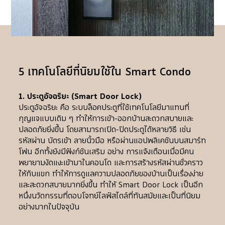
5 เทคโนโลยีที่นิยมใช้ใน Smart Condo
1. ประตูอัจฉริยะ (Smart Door Lock)
ประตูอัจฉริยะ คือ ระบบล็อคประตูที่ใช้เทคโนโลยีมาแทนที่
กุญแจแบบเดิม ๆ ทำให้การเข้า-ออกบ้านสะดวกสบายและ
ปลอดภัยยิ่งขึ้น โดยสามารถเปิด-ปิดประตูได้หลายวิธี เช่น 
รหัสผ่าน บัตรเข้า ลายนิ้วมือ หรือผ่านแอปพลิเคชันบนสมาร์ท
โฟน อีกทั้งยังมีฟังก์ชันเสริม อย่าง การแจ้งเตือนเมื่อมีคน
พยายามงัดแงะเข้ามาในคอนโด และการสร้างรหัสผ่านชั่วคราว
ให้กับแขก ทำให้การดูแลความปลอดภัยของบ้านเป็นเรื่องง่าย
และสะดวกสบายมากยิ่งขึ้น ทำให้ Smart Door Lock เป็นอีก
หนึ่งนวัตกรรมที่ตอบโจทย์ไลฟ์สไตล์ที่ทันสมัยและเป็นที่นิยม
อย่างมากในปัจจุบัน