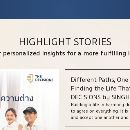
HIGHLIGHT STORIES
 personalized insights for a more fulfilling li
Different Paths, One
Finding the Life Tha
DECISIONS by SINGH
Building a life in harmony 
to agree on everything. It i
and accept one another and t
strength when making decis