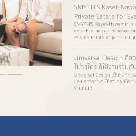
by SINGHA ESTATE EP.2 tells
SMYTH'S Kaset-Nawa
Unchuen and Dr. Pajaree Ter
couple who have navigated m
Private Estate for Ev
by side—from their career pa
SMYTH'S Kaset-Nawamin is a 
choosing S'RIN Ratchapruek–
detached-house collection by
support their family’s growt
Private Estate of just 10 un
privacy. Located on Prasoet
Nawamin area, with convenie
Universal Design คืออ
Expressway.
ไม่ว่าใคร ก็ใช้งานร่วมกัน
Universal Design เป็นหลักก
และบริการต่างๆ ให้สามารถใช้งาน
ร่วมกันได้