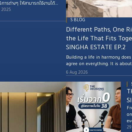
ิการต่างๆ ให้สามารถใช้งานได้
เท่าเทียมที่ทุกคนสามารถใช้ร่วม
p 2025
S BLOG
Different Paths, One R
the Life That Fits Tog
SINGHA ESTATE EP.2
Building a life in harmony doe
agree on everything. It is abou
accept one another and turning 
6 Aug 2026
when making decisions togeth
ESTATE EP.2 tells the story of 
Pajaree Termroongruenglerd, a
T
navigated many important decis
S
career paths and life together
Fr
1, a home designed to support t
on
come.
ev
ma
29