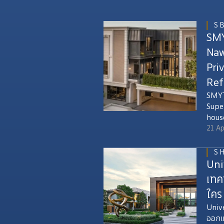
S 
SMY
Naw
Pri
Ref
SMYT
Supe
hous
- an 
21 Ap
just 
utmo
S 
Pras
Uni
Kase
เทค
conv
ใคร 
Rami
Univ
ออกแ