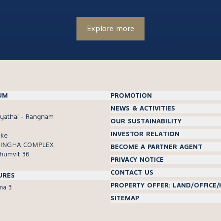
Explore more
UM
PROMOTION
NEWS & ACTIVITIES
ayathai - Rangnam
OUR SUSTAINABILITY
INVESTOR RELATION
oke
 SINGHA COMPLEX
BECOME A PARTNER AGENT
humvit 36
PRIVACY NOTICE
CONTACT US
URES
PROPERTY OFFER: LAND/OFFICE
ma 3
SITEMAP