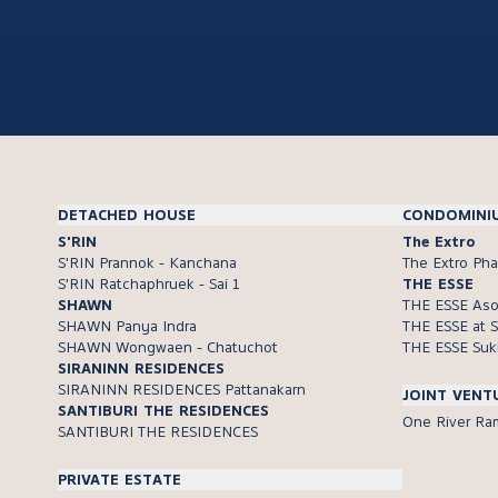
DETACHED HOUSE
CONDOMINI
S'RIN
The Extro
S'RIN Prannok - Kanchana
The Extro Ph
S'RIN Ratchaphruek - Sai 1
THE ESSE
SHAWN
THE ESSE As
SHAWN Panya Indra
THE ESSE at
SHAWN Wongwaen - Chatuchot
THE ESSE Suk
SIRANINN RESIDENCES
SIRANINN RESIDENCES Pattanakarn
JOINT VENT
SANTIBURI THE RESIDENCES
One River Ra
SANTIBURI THE RESIDENCES
PRIVATE ESTATE