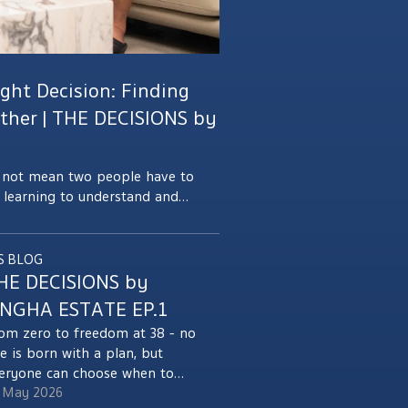
ight Decision: Finding
ether | THE DECISIONS by
s not mean two people have to
t learning to understand and
their differences into strength
er. THE DECISIONS by SINGHA
Dr. Pirayan Unchuen and Dr.
S BLOG
 doctor couple who have
HE DECISIONS by
ions side by side—from their
INGHA ESTATE EP.1
 to choosing S'RIN Ratchapruek–Sai
om zero to freedom at 38 - no
heir family’s growth for years to
e is born with a plan, but
eryone can choose when to
ke one. Follow the decisions
 May 2026