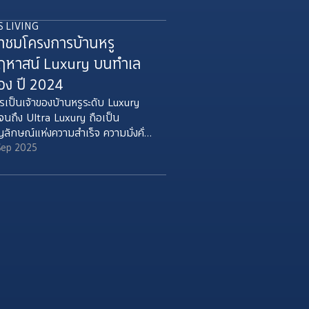
at shaped Khun Kan's journey
 a life he's proud of, including
S LIVING
oosing The Extro Phayathai –
าชมโครงการบ้านหรู
ngnam, a condo just steps
ฤหาสน์ Luxury บนทำเล
om BTS Victory Monument in
e heart of Rangnam.
อง ปี 2024
รเป็นเจ้าของบ้านหรูระดับ Luxury
จนถึง Ultra Luxury ถือเป็น
ญลักษณ์แห่งความสำเร็จ ความมั่งคั่ง
ท้อนให้เห็นถึงไลฟ์สไตล์ที่ดูหรูหรา
Sep 2025
นิยม และความสำเร็จของเจ้าของบ้าน