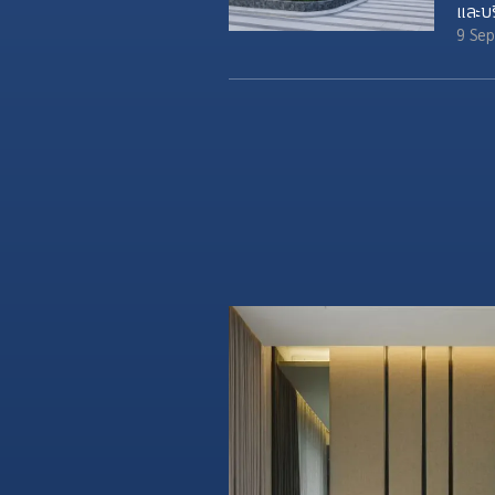
และบร
อย่าง
9 Se
กันได้