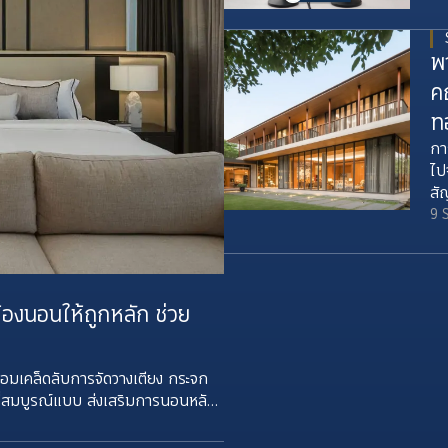
th
to
ch
พ
Ra
ค
fr
th
ท
กา
ไป
สั
สะ
9 
รส
ห้องนอนให้ถูกหลัก ช่วย
พร้อมเคล็ดลับการจัดวางเตียง กระจก
นที่สมบูรณ์แบบ ส่งเสริมการนอนหลับ