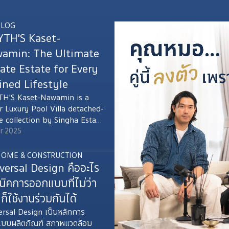
BLOG
TH'S Kaset-
amin: The Ultimate
vate Estate for Every
ined Lifestyle
H'S Kaset-Nawamin is a
r Luxury Pool Villa detached-
e collection by Singha Estate
exclusive Private Estate of
r 2025
10 units designed for the
st privacy. Located on
HOME & CONSTRUCTION
oet Manukit Road in the
versal Design คืออะไร
t-Nawamin area, with
นิคการออกแบบที่ไม่ว่า
enient access to the
ก็ใช้งานร่วมกันได้
ndra Expressway.
ersal Design เป็นหลักการ
บบผลิตภัณฑ์ สภาพแวดล้อม