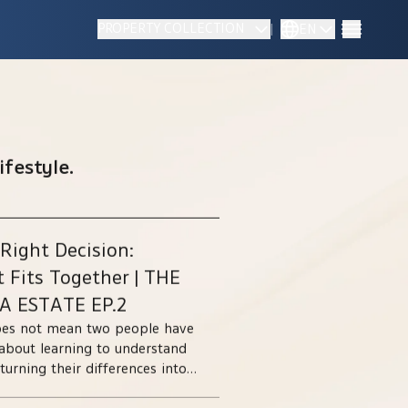
PROPERTY COLLECTION
|
EN
festyle.​
 Right Decision:
t Fits Together | THE
A ESTATE EP.2
does not mean two people have
s about learning to understand
urning their differences into
ions together. THE DECISIONS